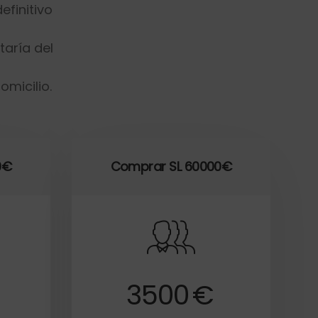
efinitivo
aría del
micilio.
0€
Comprar SL 60000€
3500
€